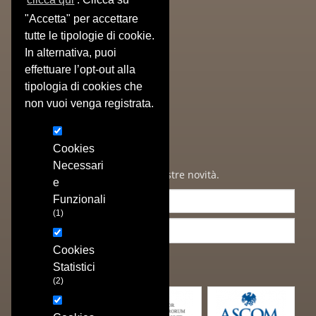
Prodotti
"Accetta" per accettare
» Libri Antichi
tutte le tipologie di cookie.
» Stampe Antiche
In alternativa, puoi
» Stampe Moderne
effettuare l’opt-out alla
» Poster/Manifesti
tipologia di cookies che
» Oggetti & Dipinti
» Autografi
non vuoi venga registrata.
» Cataloghi Realizzati
Newsletter
Cookies
Necessari
Iscriviti per ricevere tutte le nostre novità.
e
Funzionali
(1)
Cookies
ISCRIVIMI
Statistici
(2)