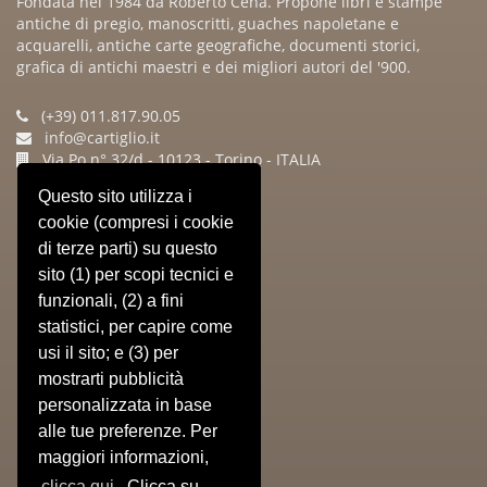
Fondata nel 1984 da Roberto Cena. Propone libri e stampe
antiche di pregio, manoscritti, guaches napoletane e
acquarelli, antiche carte geografiche, documenti storici,
grafica di antichi maestri e dei migliori autori del '900.
(+39) 011.817.90.05
info@cartiglio.it
Via Po n° 32/d - 10123 - Torino - ITALIA
Questo sito utilizza i
Sitemap
cookie (compresi i cookie
di terze parti) su questo
» HOME
» CHI SIAMO
sito (1) per scopi tecnici e
» IL NEGOZIO
funzionali, (2) a fini
» EVENTI
statistici, per capire come
» PRESS
usi il sito; e (3) per
» CONTATTI
mostrarti pubblicità
» CARRELLO
» Informativa Privacy
personalizzata in base
» Condizioni Di Vendita
alle tue preferenze. Per
» Utilizzo Dei Cookie
maggiori informazioni,
clicca qui
. Clicca su