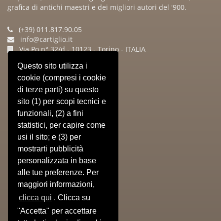
grafica di antichi maestri e dei migliori autori del '900.
(+39) 011.817.90.05
info@cartiglio.it
Via Po n° 32/d - 10123 - Torino - ITALIA
Questo sito utilizza i
Sitemap
cookie (compresi i cookie
di terze parti) su questo
» HOME
» CHI SIAMO
sito (1) per scopi tecnici e
» IL NEGOZIO
funzionali, (2) a fini
» EVENTI
statistici, per capire come
» PRESS
usi il sito; e (3) per
» CONTATTI
mostrarti pubblicità
» CARRELLO
» Informativa Privacy
personalizzata in base
» Condizioni Di Vendita
alle tue preferenze. Per
» Utilizzo Dei Cookie
maggiori informazioni,
clicca qui
. Clicca su
Prodotti
"Accetta" per accettare
» Libri Antichi