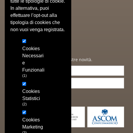
tutte le tipologie di cookie.
» Stampe Antiche
In alternativa, puoi
» Stampe Moderne
effettuare l’opt-out alla
» Poster/Manifesti
tipologia di cookies che
» Oggetti & Dipinti
» Autografi
non vuoi venga registrata.
» Cataloghi Realizzati
Newsletter
Cookies
Necessari
Iscriviti per ricevere tutte le nostre novità.
e
Funzionali
(1)
Cookies
ISCRIVIMI
Statistici
(2)
Cookies
Marketing
(3)