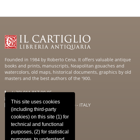
Founded in 1984 by Roberto Cena. It offers valuable antique
books and prints, manuscripts, Neapolitan gouaches and
watercolors, old maps, historical documents, graphics by old
masters and the best authors of the '900.
(+39) 011.817.90.05
info@cartiglio.it
This site uses cookies
Via Po n° 32/d - 10123 - Torino - ITALY
(including third-party
cookies) on this site (1) for
Sitemap
technical and functional
» HOME
purposes, (2) for statistical
» SHOP
purposes, to understand