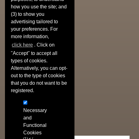
» EVENTS
how you use the site; and
» PRESS
(3) to show you
» CONTACTS
advertising tailored to
» SHOPPING CART
» Privacy Disclaimer
your preferences. For
» Conditions Of Sale
more information,
» Cookies
click here
. Click on
Products
"Accept" to accept all
types of cookies.
» Rare Books
Alternatively, you can opt-
» Old Prints
out to the type of cookies
» Modern Prints
that you do not want to be
» Poster
registered.
» Items and Paintings
» Autographs
» Catalogs Realised
Necessary
Newsletter
and
Functional
Sign up to receive all our news.
Cookies
(1) < /